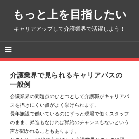
コ
もっと上を目指したい
ン
テ
キャリアアップして介護業界で活躍しよう！
ン
ツ
へ
ス
キ
ッ
介護業界で見られるキャリアパスの
プ
一般例
会議業界の問題点のひとつとして介護職がキャリアパ
スを描きにくい点がよく挙げられます。
長年施設で働いているのにずっと現場で働くスタッフ
のまま、昇進もなければ昇給のチャンスもないという
声が聞かれることもあります。