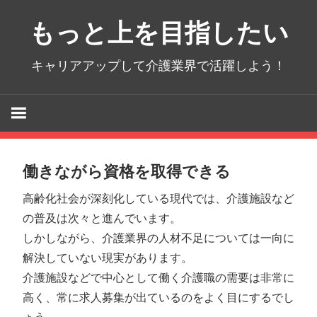
コ
もっと上を目指したい
ン
テ
キャリアアップして介護業界で活躍しよう！
ン
ツ
へ
ス
キ
ッ
働きながら資格を取得できる
プ
高齢化社会が深刻化している現代では、介護施設など
の普及は次々と進んでいます。
しかしながら、介護業界の人材不足については一向に
解決していない現実があります。
介護施設などで中心として働く介護職の需要は非常に
高く、常に求人募集が出ているのをよく目にするでし
ょう。